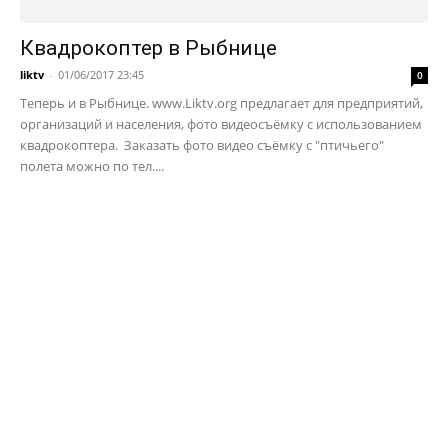
Квадрокоптер в Рыбнице
liktv
-
01/06/2017 23:45
0
Теперь и в Рыбнице. www.Liktv.org предлагает для предприятий,
организаций и населения, фото видеосъёмку с использованием
квадрокоптера. Заказать фото видео съёмку с "птичьего"
полета можно по тел....