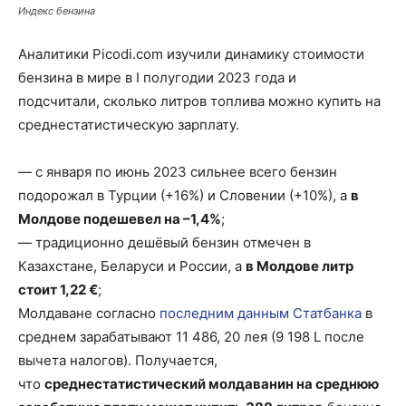
Индекс бензина
Аналитики Picodi.com изучили динамику стоимости
бензина в мире в I полугодии 2023 года и
подсчитали, сколько литров топлива можно купить на
среднестатистическую зарплату.
— с января по июнь 2023 сильнее всего бензин
подорожал в Турции (+16%) и Словении (+10%), а
в
Молдове подешевел на –1,4%
;
— традиционно дешёвый бензин отмечен в
Казахстане, Беларуси и России, а
в Молдове литр
стоит 1,22 €
;
Молдаване согласно
последним данным Статбанка
в
среднем зарабатывают 11 486, 20 лея (9 198 L после
вычета налогов). Получается,
что
среднестатистический молдаванин на среднюю