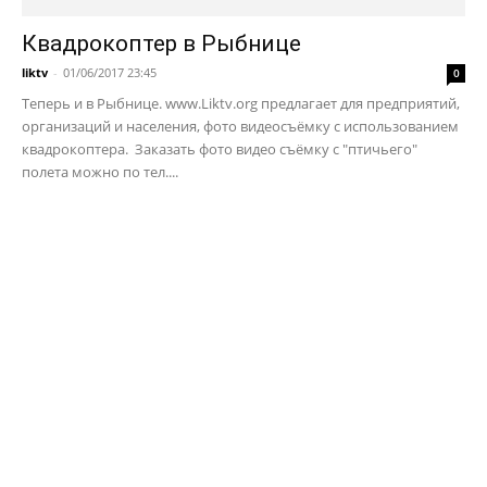
Квадрокоптер в Рыбнице
liktv
-
01/06/2017 23:45
0
Теперь и в Рыбнице. www.Liktv.org предлагает для предприятий,
организаций и населения, фото видеосъёмку с использованием
квадрокоптера. Заказать фото видео съёмку с "птичьего"
полета можно по тел....