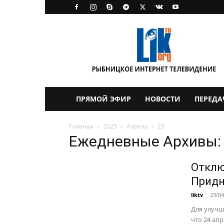
LikTV
ПРЯМОЙ ЭФИР
НОВОСТИ
ПЕРЕДА
Главная
2025
Апрель
23
Ежедневные Архивы: 
Отклю
Придн
liktv
-
23/04
Для улучш
что 24 апр