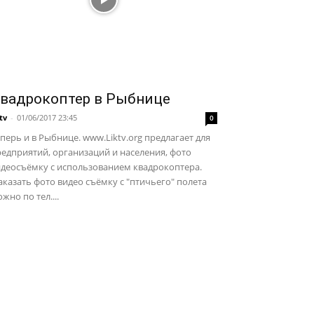
вадрокоптер в Рыбнице
ktv
-
01/06/2017 23:45
0
перь и в Рыбнице. www.Liktv.org предлагает для
едприятий, организаций и населения, фото
идеосъёмку с использованием квадрокоптера.
казать фото видео съёмку с "птичьего" полета
жно по тел....