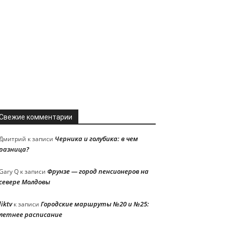
Свежие комментарии
Черника и голубика: в чем
Дмитрий
к записи
разница?
Фрунзе — город пенсионеров на
Gary Q
к записи
севере Молдовы
liktv
Городские маршруты №20 и №25:
к записи
летнее расписание