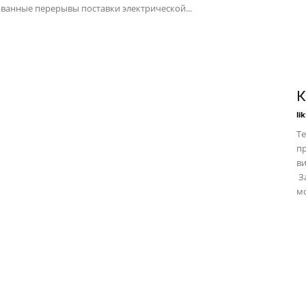
ванные перерывы поставки электрической...
К
li
Те
пр
в
За
мо