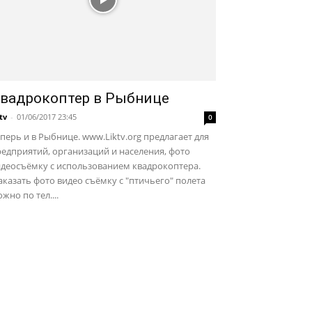
вадрокоптер в Рыбнице
ktv
-
01/06/2017 23:45
0
перь и в Рыбнице. www.Liktv.org предлагает для
едприятий, организаций и населения, фото
идеосъёмку с использованием квадрокоптера.
казать фото видео съёмку с "птичьего" полета
жно по тел....