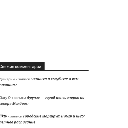
Свежие комментарии
Черника и голубика: в чем
Дмитрий
к записи
разница?
Фрунзе — город пенсионеров на
Gary Q
к записи
севере Молдовы
liktv
Городские маршруты №20 и №25:
к записи
летнее расписание