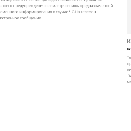
аннего предупреждения о землетрясениях, предназначенной
ременного информирования в случае ЧС.На телефон
экстренное сообщение...
К
li
Те
пр
в
За
мо