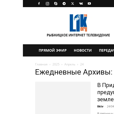
LikTV
ПРЯМОЙ ЭФИР
НОВОСТИ
ПЕРЕДА
Главная
2025
Апрель
24
Ежедневные Архивы: 
В При
преду
земле
liktv
-
24/04
В пятницу,