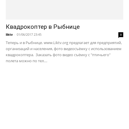
Квадрокоптер в Рыбнице
liktv
-
01/06/2017 23:45
0
Теперь и в Рыбнице. www.Liktv.org предлагает для предприятий,
организаций и населения, фото видеосъёмку с использованием
квадрокоптера. Заказать фото видео съёмку с "птичьего"
полета можно по тел....