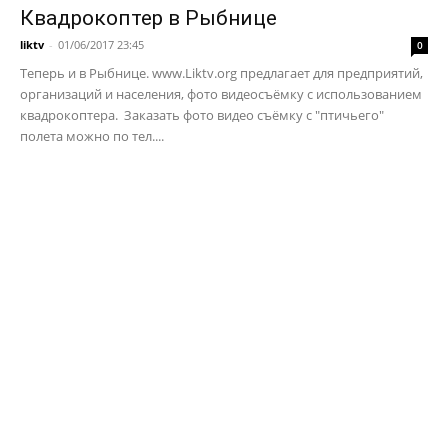
Квадрокоптер в Рыбнице
liktv
-
01/06/2017 23:45
0
Теперь и в Рыбнице. www.Liktv.org предлагает для предприятий,
организаций и населения, фото видеосъёмку с использованием
квадрокоптера. Заказать фото видео съёмку с "птичьего"
полета можно по тел....