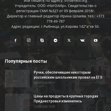
или пишите по адресу: info@liktv.org
Учредитель: ООО «НатОлИр». Свидетельство о
регистрации СМИ №327 от 09 февраля 2018г.
Директор и главный редактор Ирина Шлаева, тел.: +373
778 49-787
Адрес редакции: г.Рыбница, ул.Кирова 142"а"кв 50.
Популярные посты
Ручки, обеспечившие некоторым
российским школьникам провал на ЕГЭ
06/07/2020 09:17
Цены на продукты в крупных городах
Приднестровья изменились
12/03/2020 15:05