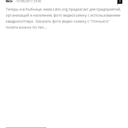
liktv
-
01/06/2017 23:45
0
Теперь и в Рыбнице. www.Liktv.org предлагает для предприятий,
организаций и населения, фото видеосъёмку с использованием
квадрокоптера. Заказать фото видео съёмку с "птичьего"
полета можно по тел....