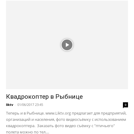
Квадрокоптер в Рыбнице
liktv
-
01/06/2017 23:45
0
Теперь и в Рыбнице. www.Liktv.org предлагает для предприятий,
организаций и населения, фото видеосъёмку с использованием
квадрокоптера. Заказать фото видео съёмку с "птичьего"
полета можно по тел....