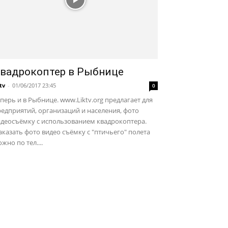
вадрокоптер в Рыбнице
ktv
-
01/06/2017 23:45
0
перь и в Рыбнице. www.Liktv.org предлагает для
едприятий, организаций и населения, фото
идеосъёмку с использованием квадрокоптера.
казать фото видео съёмку с "птичьего" полета
жно по тел....