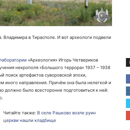
в. Владимира в Тирасполе. И вот археологи подвели
лаборатории
«Археология» Игорь Четвериков
учения некрополя «Большого террора» 1937 – 1938
ный поиск артефактов суворовской эпохи,
м иного направления. Причём она была нелегкой и
во должно было всесторонне подготовиться к ней:
о.
Читайте также:
В селе Рашково возле руин
церкви нашли кладбище