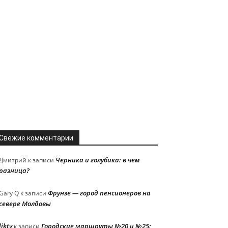
Свежие комментарии
Черника и голубика: в чем
Дмитрий
к записи
разница?
Фрунзе — город пенсионеров на
Gary Q
к записи
севере Молдовы
liktv
Городские маршруты №20 и №25:
к записи