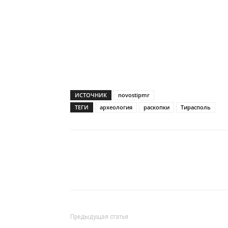
ИСТОЧНИК
novostipmr
ТЕГИ
археология
раскопки
Тирасполь
Предыдущая статья