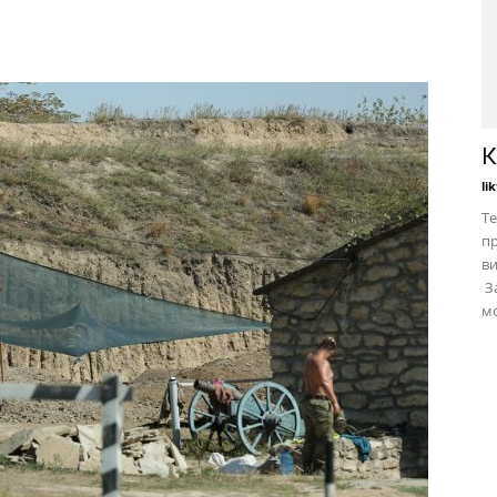
К
li
Те
пр
в
За
мо