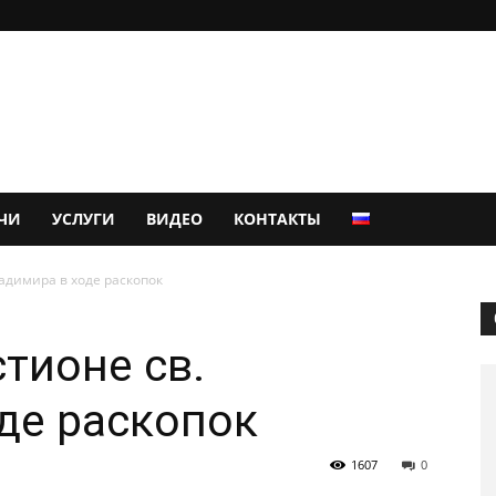
ЧИ
УСЛУГИ
ВИДЕО
КОНТАКТЫ
адимира в ходе раскопок
тионе св.
де раскопок
1607
0