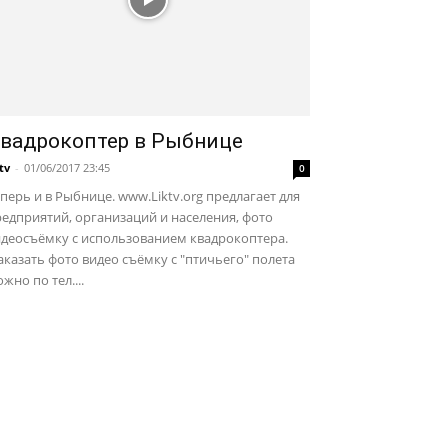
вадрокоптер в Рыбнице
ktv
-
01/06/2017 23:45
0
перь и в Рыбнице. www.Liktv.org предлагает для
едприятий, организаций и населения, фото
идеосъёмку с использованием квадрокоптера.
казать фото видео съёмку с "птичьего" полета
жно по тел....