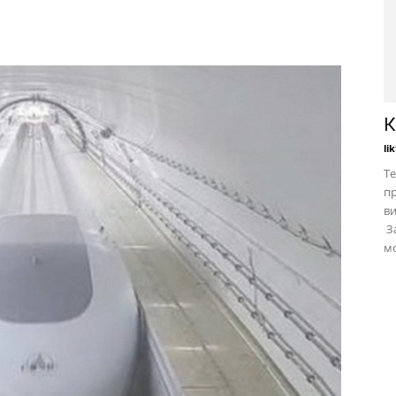
К
li
Те
пр
в
За
мо