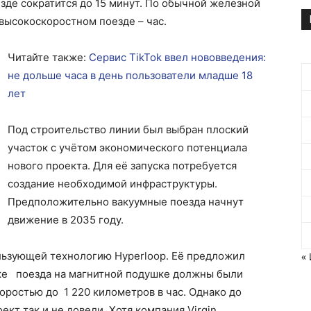
зде сократится до 15 минут. По обычной железной
высокоскоростном поезде – час.
Читайте также:
Сервис TikTok ввел нововведения:
не дольше часа в день пользователи младше 18
лет
Под строительство линии был выбран плоский
участок с учётом экономического потенциала
нового проекта. Для её запуска потребуется
создание необходимой инфраструктуры.
Предположительно вакуумные поезда начнут
движение в 2035 году.
ользующей технологию Hyperloop. Её предложил
«
мке поезда на магнитной подушке должны были
оростью до 1 220 километров в час. Однако до
кт так и не довели. Хотя компания Virgin