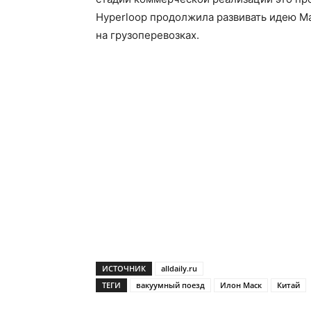
Hyperloop продолжила развивать идею Ма
на грузоперевозках.
ИСТОЧНИК
alldaily.ru
ТЕГИ
вакуумный поезд
Илон Маск
Китай