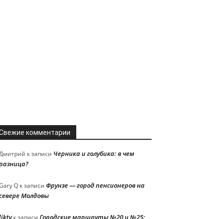
Свежие комментарии
Черника и голубика: в чем
Дмитрий
к записи
разница?
Фрунзе — город пенсионеров на
Gary Q
к записи
севере Молдовы
liktv
Городские маршруты №20 и №25:
к записи