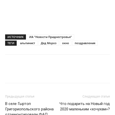
ИСТОЧНИК
ИА "Новости Приднестровья"
ТЕГИ
альпинист
Дед Мороз
окно
поздравления
Предыдущая статья
Следующая статья
В селе Гыртоп
Что подарить на Новый год
Григориопольского района
2020 маленьким «хочухам»?
отремонтировали ФАП