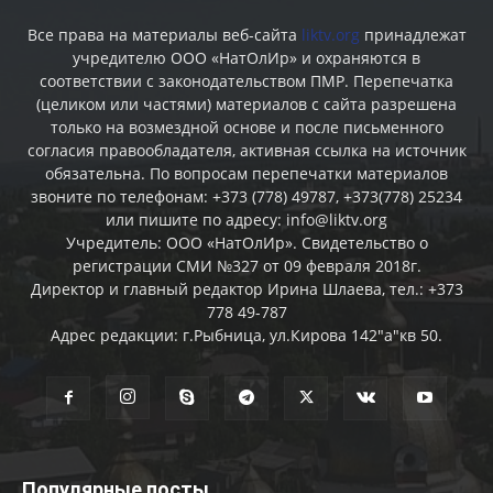
Все права на материалы веб-сайта
liktv.org
принадлежат
учредителю ООО «НатОлИр» и охраняются в
соответствии с законодательством ПМР. Перепечатка
(целиком или частями) материалов c сайта разрешена
только на возмездной основе и после письменного
согласия правообладателя, активная ссылка на источник
обязательна. По вопросам перепечатки материалов
звоните по телефонам: +373 (778) 49787, +373(778) 25234
или пишите по адресу: info@liktv.org
Учредитель: ООО «НатОлИр». Свидетельство о
регистрации СМИ №327 от 09 февраля 2018г.
Директор и главный редактор Ирина Шлаева, тел.: +373
778 49-787
Адрес редакции: г.Рыбница, ул.Кирова 142"а"кв 50.
Популярные посты