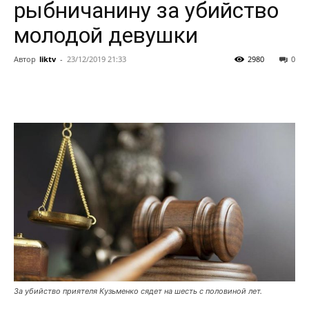
рыбничанину за убийство
молодой девушки
Автор
liktv
-
23/12/2019 21:33
2980
0
За убийство приятеля Кузьменко сядет на шесть с половиной лет.