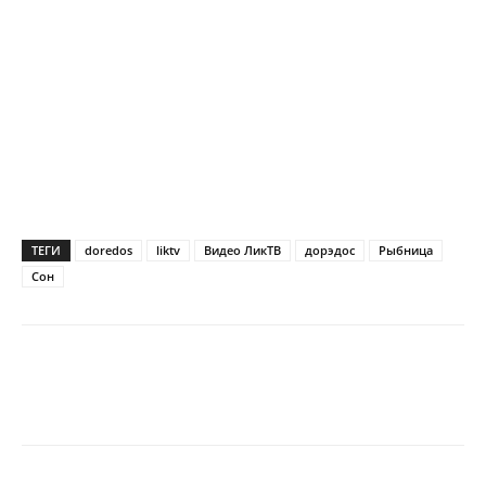
ТЕГИ
doredos
liktv
Видео ЛикТВ
дорэдос
Рыбница
Сон