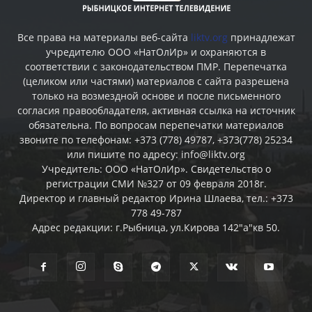
Все права на материалы веб-сайта
liktv.org
принадлежат
учредителю ООО «НатОлИр» и охраняются в
соответствии с законодательством ПМР. Перепечатка
(целиком или частями) материалов c сайта разрешена
только на возмездной основе и после письменного
согласия правообладателя, активная ссылка на источник
обязательна. По вопросам перепечатки материалов
звоните по телефонам: +373 (778) 49787, +373(778) 25234
или пишите по адресу: info@liktv.org
Учредитель: ООО «НатОлИр». Свидетельство о
регистрации СМИ №327 от 09 февраля 2018г.
Директор и главный редактор Ирина Шлаева, тел.: +373
778 49-787
Адрес редакции: г.Рыбница, ул.Кирова 142"а"кв 50.