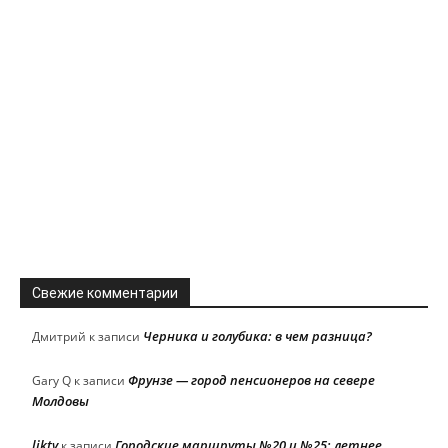
Свежие комментарии
Черника и голубика: в чем разница?
Дмитрий
к записи
Фрунзе — город пенсионеров на севере
Gary Q
к записи
Молдовы
liktv
Городские маршруты №20 и №25: летнее
к записи