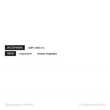
ИСТОЧНИК
сайт vdsn.ru
ТЕГИ
гороскоп
знаки зодиака
Предыдущая статья
Следующая статья