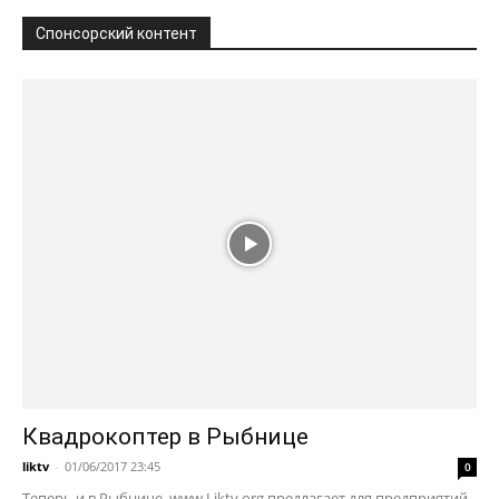
Спонсорский контент
Квадрокоптер в Рыбнице
liktv
-
01/06/2017 23:45
0
Теперь и в Рыбнице. www.Liktv.org предлагает для предприятий,