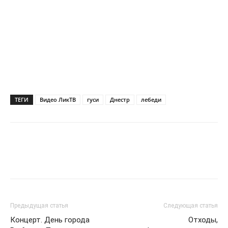
ТЕГИ
Видео ЛикТВ
гуси
Днестр
лебеди
Предыдущая статья
Следующая статья
Концерт. День города
Отходы,