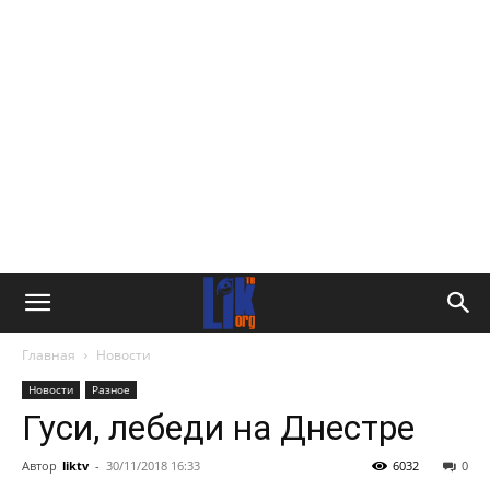
Главная
Новости
Новости
Разное
Гуси, лебеди на Днестре
Автор
liktv
-
30/11/2018 16:33
6032
0