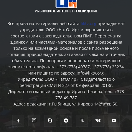
Все права на материалы веб-сайта
liktv.org
принадлежат
учредителю ООО «НатОлИр» и охраняются в
соответствии с законодательством ПМР. Перепечатка
(целиком или частями) материалов c сайта разрешена
только на возмездной основе и после письменного
согласия правообладателя, активная ссылка на источник
обязательна. По вопросам перепечатки материалов
звоните по телефонам: +373 (778) 49787, +373(778) 25234
или пишите по адресу: info@liktv.org
Учредитель: ООО «НатОлИр». Свидетельство о
регистрации СМИ №327 от 09 февраля 2018г.
Директор и главный редактор Ирина Шлаева, тел.: +373
778 49-787
Адрес редакции: г.Рыбница, ул.Кирова 142"а"кв 50.