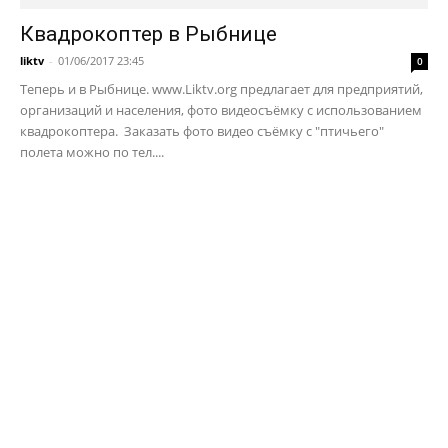
Квадрокоптер в Рыбнице
liktv
-
01/06/2017 23:45
0
Теперь и в Рыбнице. www.Liktv.org предлагает для предприятий,
организаций и населения, фото видеосъёмку с использованием
квадрокоптера. Заказать фото видео съёмку с "птичьего"
полета можно по тел....