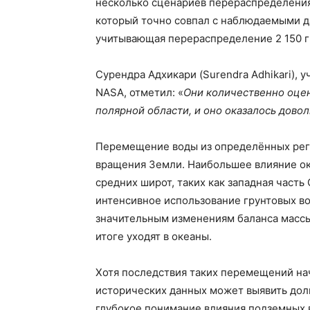
несколько сценариев перераспределения
который точно совпал с наблюдаемыми д
учитывающая перераспределение 2 150 г
Сурендра Адхикари (Surendra Adhikari), 
NASA, отметил: «
Они количественно оцен
полярной области, и оно оказалось дов
Перемещение воды из определённых реги
вращения Земли. Наибольшее влияние ок
средних широт, таких как западная часть
интенсивное использование грунтовых в
значительным изменениям баланса массы 
итоге уходят в океаны.
Хотя последствия таких перемещений нач
исторических данных может выявить дол
глубокое понимание влияния подземных 