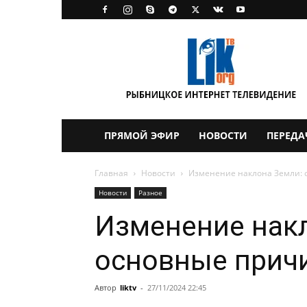
LikTV
ПРЯМОЙ ЭФИР
НОВОСТИ
ПЕРЕДА
Главная
Новости
Изменение наклона Земли: 
Новости
Разное
Изменение нак
основные прич
Автор
liktv
-
27/11/2024 22:45