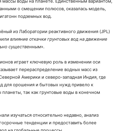
 массы воды на планете. Единственным вариантом,
анными о смещении полюсов, оказалась модель,
игатонн подземных вод.
учёный из Лаборатории реактивного движения (JPL)
или влияние откачки грунтовых вод на движение
ольно существенным
».
онов играет ключевую роль в изменении оси
азывает перераспределение водных масс из
 Северной Америки и северо-западная Индия, где
од для орошения и бытовых нужд привело к
планеты, так как грунтовые воды в конечном
али изучаться относительно недавно, анализ
госрочные тенденции и предоставить более
вод на глобальные процессы.