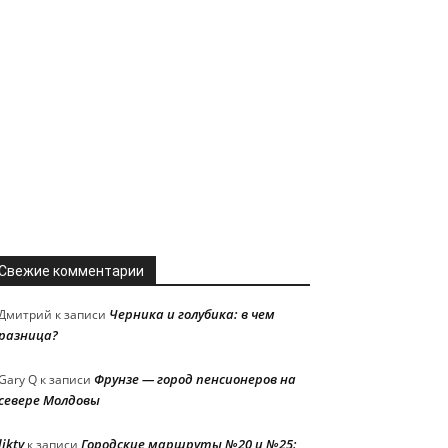
Свежие комментарии
Черника и голубика: в чем
Дмитрий
к записи
разница?
Фрунзе — город пенсионеров на
Gary Q
к записи
севере Молдовы
liktv
Городские маршруты №20 и №25:
к записи