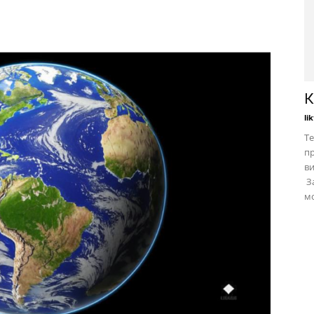
К
li
Те
пр
в
За
мо