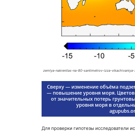
zemlya-nakrenilas-na-80-santimetrov-izza-vikachivaniya
Сверху — изменение объёма подземн
— повышение уровня моря. Цвето
от значительных потерь грунтовы
уровня моря в отдельн
agupubs.on
Для проверки гипотезы исследователи и