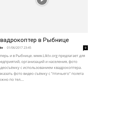
вадрокоптер в Рыбнице
ktv
-
01/06/2017 23:45
0
перь и в Рыбнице. www.Liktv.org предлагает для
едприятий, организаций и населения, фото
идеосъёмку с использованием квадрокоптера.
казать фото видео съёмку с "птичьего" полета
жно по тел....