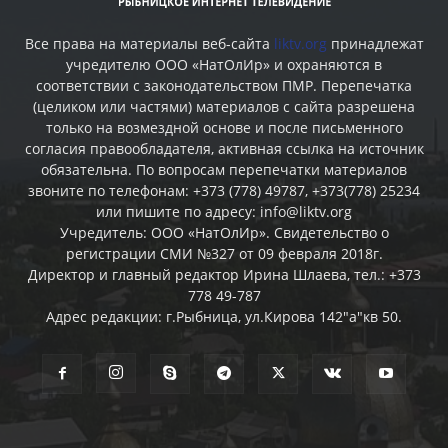
Все права на материалы веб-сайта
liktv.org
принадлежат
учредителю ООО «НатОлИр» и охраняются в
соответствии с законодательством ПМР. Перепечатка
(целиком или частями) материалов c сайта разрешена
только на возмездной основе и после письменного
согласия правообладателя, активная ссылка на источник
обязательна. По вопросам перепечатки материалов
звоните по телефонам: +373 (778) 49787, +373(778) 25234
или пишите по адресу: info@liktv.org
Учредитель: ООО «НатОлИр». Свидетельство о
регистрации СМИ №327 от 09 февраля 2018г.
Директор и главный редактор Ирина Шлаева, тел.: +373
778 49-787
Адрес редакции: г.Рыбница, ул.Кирова 142"а"кв 50.