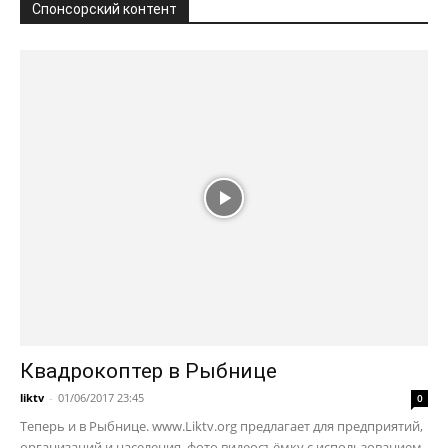
Спонсорский контент
Квадрокоптер в Рыбнице
liktv
-
01/06/2017 23:45
0
Теперь и в Рыбнице. www.Liktv.org предлагает для предприятий,
организаций и населения, фото видеосъёмку с использованием