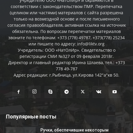
учредителю ООО «НатОлИр» и охраняются в
соответствии с законодательством ПМР. Перепечатка
(целиком или частями) материалов c сайта разрешена
только на возмездной основе и после письменного
согласия правообладателя, активная ссылка на источник
обязательна. По вопросам перепечатки материалов
звоните по телефонам: +373 (778) 49787, +373(778) 25234
или пишите по адресу: info@liktv.org
Учредитель: ООО «НатОлИр». Свидетельство о
регистрации СМИ №327 от 09 февраля 2018г.
Директор и главный редактор Ирина Шлаева, тел.: +373
778 49-787
Адрес редакции: г.Рыбница, ул.Кирова 142"а"кв 50.
Популярные посты
Ручки, обеспечившие некоторым