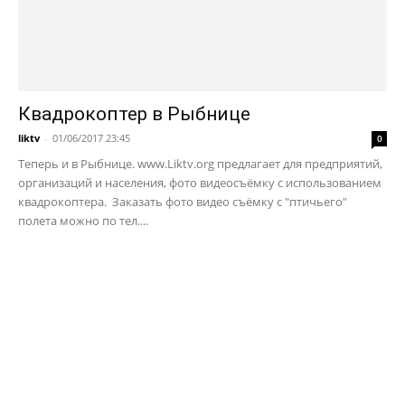
Квадрокоптер в Рыбнице
liktv
-
01/06/2017 23:45
0
Теперь и в Рыбнице. www.Liktv.org предлагает для предприятий,
организаций и населения, фото видеосъёмку с использованием
квадрокоптера. Заказать фото видео съёмку с "птичьего"
полета можно по тел....