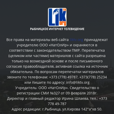
Все права на материалы веб-сайта
liktv.org
принадлежат
учредителю ООО «НатОлИр» и охраняются в
соответствии с законодательством ПМР. Перепечатка
(целиком или частями) материалов c сайта разрешена
только на возмездной основе и после письменного
согласия правообладателя, активная ссылка на источник
обязательна. По вопросам перепечатки материалов
звоните по телефонам: +373 (778) 49787, +373(778) 25234
или пишите по адресу: info@liktv.org
Учредитель: ООО «НатОлИр». Свидетельство о
регистрации СМИ №327 от 09 февраля 2018г.
Директор и главный редактор Ирина Шлаева, тел.: +373
778 49-787
Адрес редакции: г.Рыбница, ул.Кирова 142"а"кв 50.