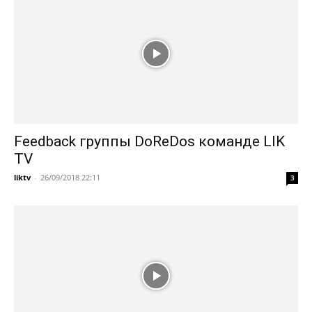
Feedback группы DoReDos команде LIK
TV
liktv
-
26/09/2018 22:11
3