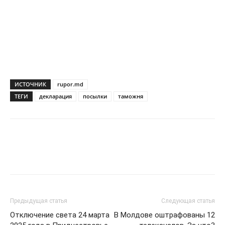
ИСТОЧНИК
rupor.md
ТЕГИ
декларация
посылки
таможня
Предыдущая статья
Следующая статья
Отключение света 24 марта
В Молдове оштрафованы 12