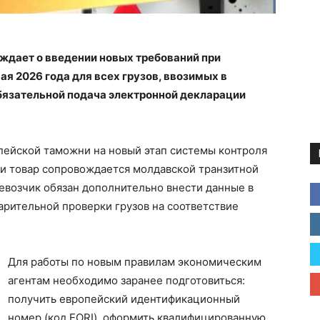
дает о введении новых требований при
я 2026 года для всех грузов, ввозимых в
бязательной подача электронной декларации
пейской таможни на новый этап системы контроля
сли товар сопровождается молдавской транзитной
евозчик обязан дополнительно внести данные в
арительной проверки грузов на соответствие
Для работы по новым правилам экономическим
агентам необходимо заранее подготовиться:
получить европейский идентификационный
номер (код EORI), оформить квалифицированную