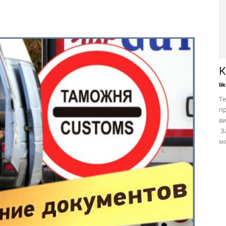
К
li
Те
пр
в
За
мо