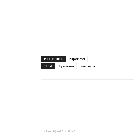
ИСТОЧНИК
rupor.md
ТЕГИ
Румыния
таможня
Предыдущая статья