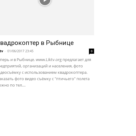
вадрокоптер в Рыбнице
ktv
-
01/06/2017 23:45
0
перь и в Рыбнице. www.Liktv.org предлагает для
едприятий, организаций и населения, фото
идеосъёмку с использованием квадрокоптера.
казать фото видео съёмку с "птичьего" полета
жно по тел....