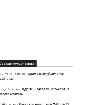
Свежие комментарии
Черника и голубика: в чем
Дмитрий
к записи
разница?
Фрунзе — город пенсионеров на
Gary Q
к записи
севере Молдовы
liktv
Городские маршруты №20 и №25:
к записи