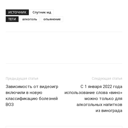
ИСТОЧНИК
Спутник мд
ТЕГИ
алкоголь
опьянение
Предыдущая статья
Следующая статья
Зависимость от видеоигр
C 1 января 2022 года
включили в новую
использование слова «вино»
классификацию болезней
можно только для
ВОЗ
алкогольных напитков
из винограда