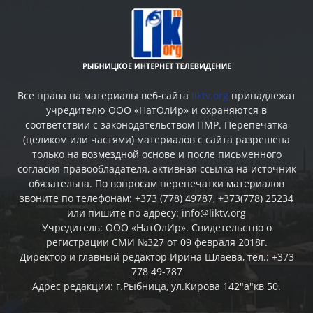
Все права на материалы веб-сайта
liktv.org
принадлежат
учредителю ООО «НатОлИр» и охраняются в
соответствии с законодательством ПМР. Перепечатка
(целиком или частями) материалов c сайта разрешена
только на возмездной основе и после письменного
согласия правообладателя, активная ссылка на источник
обязательна. По вопросам перепечатки материалов
звоните по телефонам: +373 (778) 49787, +373(778) 25234
или пишите по адресу: info@liktv.org
Учредитель: ООО «НатОлИр». Свидетельство о
регистрации СМИ №327 от 09 февраля 2018г.
Директор и главный редактор Ирина Шлаева, тел.: +373
778 49-787
Адрес редакции: г.Рыбница, ул.Кирова 142"а"кв 50.