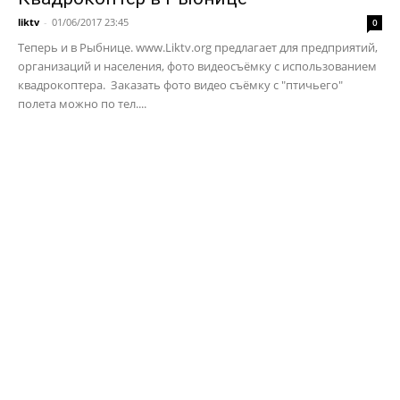
liktv
-
01/06/2017 23:45
0
Теперь и в Рыбнице. www.Liktv.org предлагает для предприятий,
организаций и населения, фото видеосъёмку с использованием
квадрокоптера. Заказать фото видео съёмку с "птичьего"
полета можно по тел....