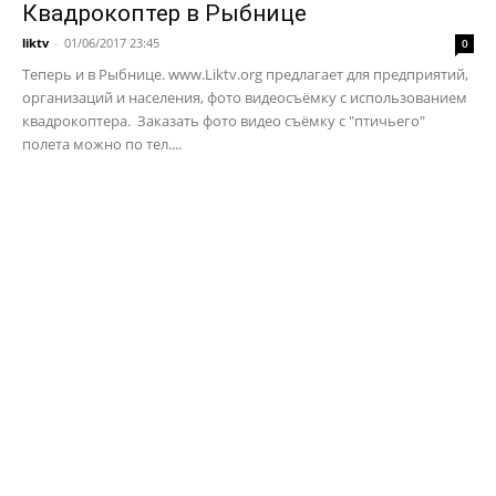
Квадрокоптер в Рыбнице
liktv
-
01/06/2017 23:45
0
Теперь и в Рыбнице. www.Liktv.org предлагает для предприятий,
организаций и населения, фото видеосъёмку с использованием
квадрокоптера. Заказать фото видео съёмку с "птичьего"
полета можно по тел....