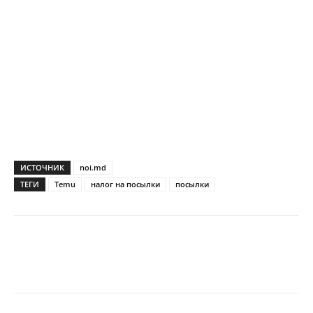
ИСТОЧНИК
noi.md
ТЕГИ
Temu
налог на посылки
посылки