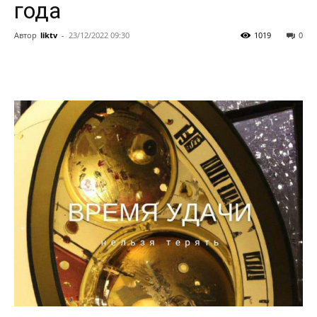
года
Автор
liktv
-
23/12/2022 09:30
1019
0