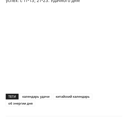
успех: с 11-13; 21-23. Удачного дня!
ТЕГИ
календарь удачи
китайский календарь
об энергии дня