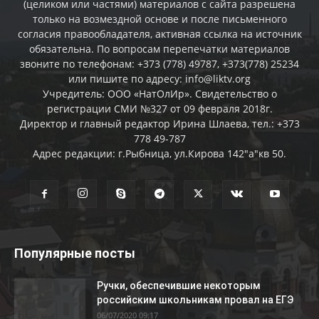
(целиком или частями) материалов c сайта разрешена
только на возмездной основе и после письменного
согласия правообладателя, активная ссылка на источник
обязательна. По вопросам перепечатки материалов
звоните по телефонам: +373 (778) 49787, +373(778) 25234
или пишите по адресу: info@liktv.org
Учредитель: ООО «НатОлИр». Свидетельство о
регистрации СМИ №327 от 09 февраля 2018г.
Директор и главный редактор Ирина Шлаева, тел.: +373
778 49-787
Адрес редакции: г.Рыбница, ул.Кирова 142"а"кв 50.
Популярные посты
Ручки, обеспечившие некоторым
российским школьникам провал на ЕГЭ
06/07/2020 09:17