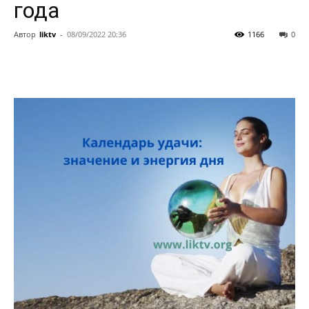
года
Автор
liktv
-
08/09/2022 20:36
1166
0