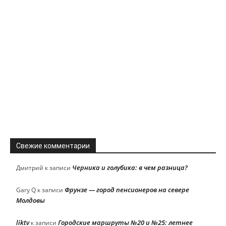
Свежие комментарии
Черника и голубика: в чем разница?
Дмитрий
к записи
Фрунзе — город пенсионеров на севере
Gary Q
к записи
Молдовы
liktv
Городские маршруты №20 и №25: летнее
к записи