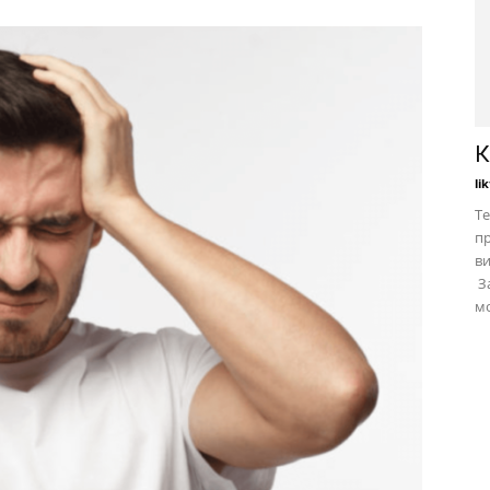
К
li
Те
пр
в
За
мо