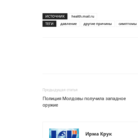
ИСТОЧНИК
health.mail.ru
ТЕГИ
давление
другие причины
симптомы
Предыдущая статья
Полиция Молдовы получила западное
оружие
Ирма Крук