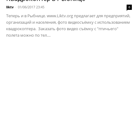
liktv
-
01/06/2017 23:45
0
Теперь и в Рыбнице. www.Liktv.org предлагает для предприятий,
организаций и населения, фото видеосъёмку с использованием
квадрокоптера. Заказать фото видео съёмку с "птичьего"
полета можно по тел....