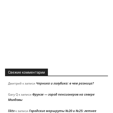
Свежие комментарии
Черника и голубика: в чем разница?
Дмитрий
к записи
Фрунзе — город пенсионеров на севере
Gary Q
к записи
Молдовы
liktv
Городские маршруты №20 и №25: летнее
к записи