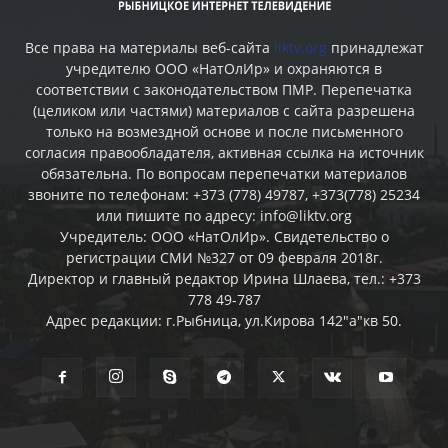
Все права на материалы веб-сайта
liktv.org
принадлежат
учредителю ООО «НатОлИр» и охраняются в
соответствии с законодательством ПМР. Перепечатка
(целиком или частями) материалов c сайта разрешена
только на возмездной основе и после письменного
согласия правообладателя, активная ссылка на источник
обязательна. По вопросам перепечатки материалов
звоните по телефонам: +373 (778) 49787, +373(778) 25234
или пишите по адресу: info@liktv.org
Учредитель: ООО «НатОлИр». Свидетельство о
регистрации СМИ №327 от 09 февраля 2018г.
Директор и главный редактор Ирина Шлаева, тел.: +373
778 49-787
Адрес редакции: г.Рыбница, ул.Кирова 142"а"кв 50.