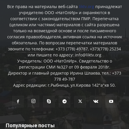
Все права на материалы веб-сайта
liktv.org
принадлежат
учредителю ООО «НатОлИр» и охраняются в
соответствии с законодательством ПМР. Перепечатка
(целиком или частями) материалов c сайта разрешена
только на возмездной основе и после письменного
согласия правообладателя, активная ссылка на источник
обязательна. По вопросам перепечатки материалов
звоните по телефонам: +373 (778) 49787, +373(778) 25234
или пишите по адресу: info@liktv.org
Учредитель: ООО «НатОлИр». Свидетельство о
регистрации СМИ №327 от 09 февраля 2018г.
Директор и главный редактор Ирина Шлаева, тел.: +373
778 49-787
Адрес редакции: г.Рыбница, ул.Кирова 142"а"кв 50.
Популярные посты