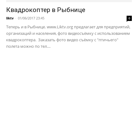
Квадрокоптер в Рыбнице
liktv
-
01/06/2017 23:45
0
Теперь и в Рыбнице. www.Liktv.org предлагает для предприятий,
организаций и населения, фото видеосъёмку с использованием
квадрокоптера. Заказать фото видео съёмку с "птичьего"
полета можно по тел....