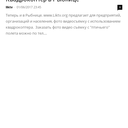
liktv
-
01/06/2017 23:45
0
Теперь и в Рыбнице. www.Liktv.org предлагает для предприятий,
организаций и населения, фото видеосъёмку с использованием
квадрокоптера. Заказать фото видео съёмку с "птичьего"
полета можно по тел....