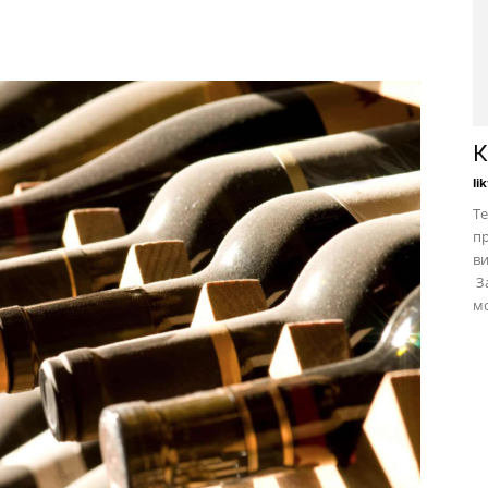
К
li
Те
пр
в
За
мо