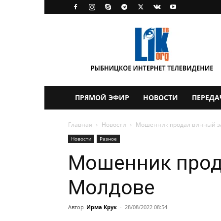
LikTV
ПРЯМОЙ ЭФИР
НОВОСТИ
ПЕРЕДА
Главная
Новости
Мошенник продал винный з
Новости
Разное
Мошенник прод
Молдове
Автор
Ирма Крук
-
28/08/2022 08:54