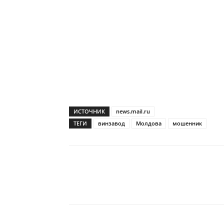
ИСТОЧНИК
news.mail.ru
ТЕГИ
винзавод
Молдова
мошенник