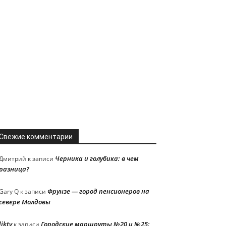
Свежие комментарии
Черника и голубика: в чем
Дмитрий
к записи
разница?
Фрунзе — город пенсионеров на
Gary Q
к записи
севере Молдовы
liktv
Городские маршруты №20 и №25:
к записи