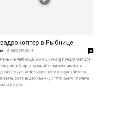
вадрокоптер в Рыбнице
ktv
-
01/06/2017 23:45
0
перь и в Рыбнице. www.Liktv.org предлагает для
едприятий, организаций и населения, фото
идеосъёмку с использованием квадрокоптера.
казать фото видео съёмку с "птичьего" полета
жно по тел....