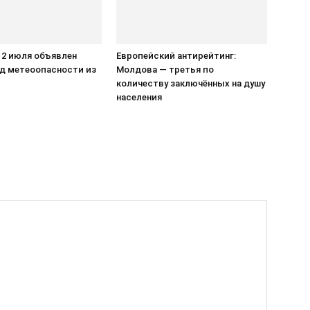
 2 июля объявлен
Европейский антирейтинг:
д метеоопасности из
Молдова — третья по
количеству заключённых на душу
населения