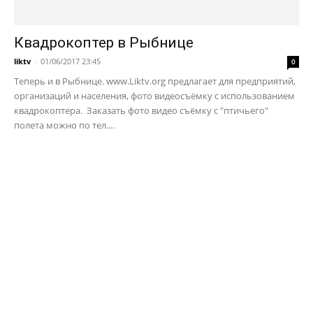
Квадрокоптер в Рыбнице
liktv
-
01/06/2017 23:45
0
Теперь и в Рыбнице. www.Liktv.org предлагает для предприятий,
организаций и населения, фото видеосъёмку с использованием
квадрокоптера. Заказать фото видео съёмку с "птичьего"
полета можно по тел....