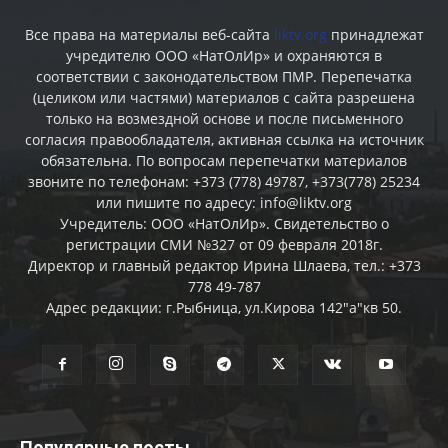
Все права на материалы веб-сайта
liktv.org
принадлежат
учредителю ООО «НатОлИр» и охраняются в
соответствии с законодательством ПМР. Перепечатка
(целиком или частями) материалов c сайта разрешена
только на возмездной основе и после письменного
согласия правообладателя, активная ссылка на источник
обязательна. По вопросам перепечатки материалов
звоните по телефонам: +373 (778) 49787, +373(778) 25234
или пишите по адресу: info@liktv.org
Учредитель: ООО «НатОлИр». Свидетельство о
регистрации СМИ №327 от 09 февраля 2018г.
Директор и главный редактор Ирина Шлаева, тел.: +373
778 49-787
Адрес редакции: г.Рыбница, ул.Кирова 142"а"кв 50.
Популярные посты