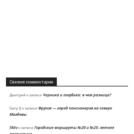
Свежие комментарии
Черника и голубика: в чем разница?
Дмитрий
к записи
Фрунзе — город пенсионеров на севере
Gary Q
к записи
Молдовы
liktv
Городские маршруты №20 и №25: летнее
к записи
расписание