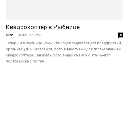
Квадрокоптер в Рыбнице
liktv
-
01/06/2017 23:45
0
Теперь и в Рыбнице. www.Liktv.org предлагает для предприятий,
организаций и населения, фото видеосъёмку с использованием
квадрокоптера. Заказать фото видео съёмку с "птичьего"
полета можно по тел....