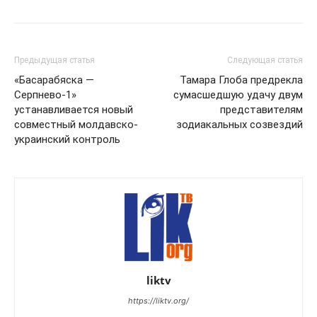
Предыдущая статья
Следующая статья
«Басарабяска —
Тамара Глоба предрекла
Серпнево-1»
сумасшедшую удачу двум
устанавливается новый
представителям
совместный молдавско-
зодиакальных созвездий
украинский контроль
liktv
https://liktv.org/