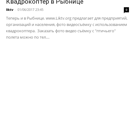
Квадрокоптер в Рыбнице
liktv
-
01/06/2017 23:45
0
Теперь и в Рыбнице. www.Liktv.org предлагает для предприятий,
организаций и населения, фото видеосъёмку с использованием
квадрокоптера. Заказать фото видео съёмку с "птичьего"
полета можно по тел....