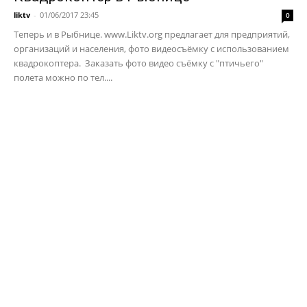
liktv
-
01/06/2017 23:45
0
Теперь и в Рыбнице. www.Liktv.org предлагает для предприятий,
организаций и населения, фото видеосъёмку с использованием
квадрокоптера. Заказать фото видео съёмку с "птичьего"
полета можно по тел....