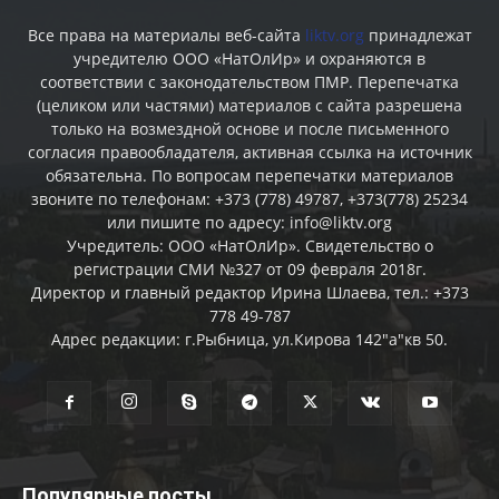
Все права на материалы веб-сайта
liktv.org
принадлежат
учредителю ООО «НатОлИр» и охраняются в
соответствии с законодательством ПМР. Перепечатка
(целиком или частями) материалов c сайта разрешена
только на возмездной основе и после письменного
согласия правообладателя, активная ссылка на источник
обязательна. По вопросам перепечатки материалов
звоните по телефонам: +373 (778) 49787, +373(778) 25234
или пишите по адресу: info@liktv.org
Учредитель: ООО «НатОлИр». Свидетельство о
регистрации СМИ №327 от 09 февраля 2018г.
Директор и главный редактор Ирина Шлаева, тел.: +373
778 49-787
Адрес редакции: г.Рыбница, ул.Кирова 142"а"кв 50.
Популярные посты