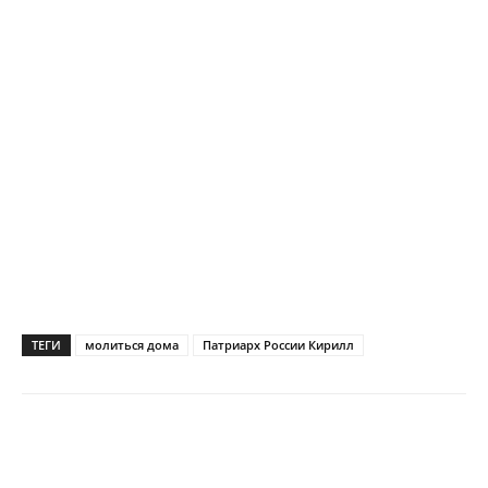
ТЕГИ
молиться дома
Патриарх России Кирилл