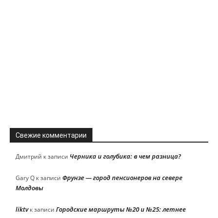
Свежие комментарии
Черника и голубика: в чем разница?
Дмитрий
к записи
Фрунзе — город пенсионеров на севере
Gary Q
к записи
Молдовы
liktv
Городские маршруты №20 и №25: летнее
к записи