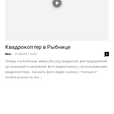
Квадрокоптер в Рыбнице
liktv
-
01/06/2017 23:45
0
Теперь и в Рыбнице. www.Liktv.org предлагает для предприятий,
организаций и населения, фото видеосъёмку с использованием
квадрокоптера. Заказать фото видео съёмку с "птичьего"
полета можно по тел....