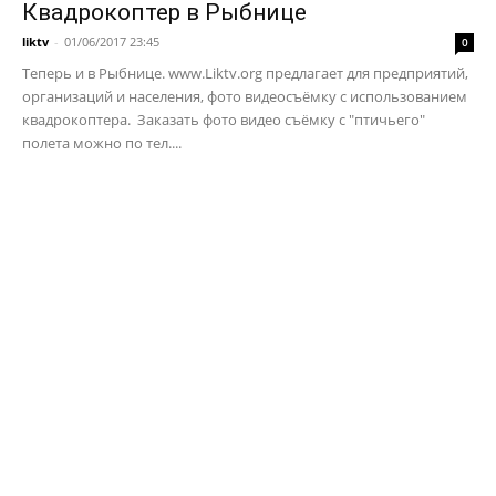
Квадрокоптер в Рыбнице
liktv
-
01/06/2017 23:45
0
Теперь и в Рыбнице. www.Liktv.org предлагает для предприятий,
организаций и населения, фото видеосъёмку с использованием
квадрокоптера. Заказать фото видео съёмку с "птичьего"
полета можно по тел....