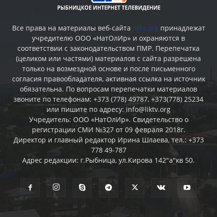
Все права на материалы веб-сайта
liktv.org
принадлежат
учредителю ООО «НатОлИр» и охраняются в
соответствии с законодательством ПМР. Перепечатка
(целиком или частями) материалов c сайта разрешена
только на возмездной основе и после письменного
согласия правообладателя, активная ссылка на источник
обязательна. По вопросам перепечатки материалов
звоните по телефонам: +373 (778) 49787, +373(778) 25234
или пишите по адресу: info@liktv.org
Учредитель: ООО «НатОлИр». Свидетельство о
регистрации СМИ №327 от 09 февраля 2018г.
Директор и главный редактор Ирина Шлаева, тел.: +373
778 49-787
Адрес редакции: г.Рыбница, ул.Кирова 142"а"кв 50.