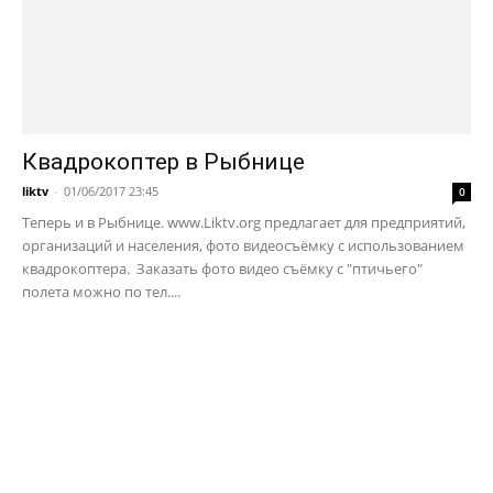
Квадрокоптер в Рыбнице
liktv
-
01/06/2017 23:45
0
Теперь и в Рыбнице. www.Liktv.org предлагает для предприятий,
организаций и населения, фото видеосъёмку с использованием
квадрокоптера. Заказать фото видео съёмку с "птичьего"
полета можно по тел....