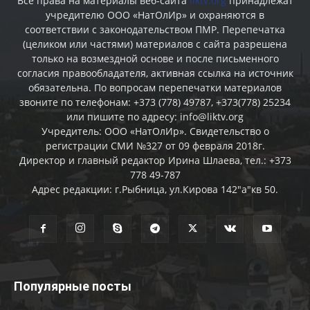
Все права на материалы веб-сайта
liktv.org
принадлежат
учредителю ООО «НатОлИр» и охраняются в
соответствии с законодательством ПМР. Перепечатка
(целиком или частями) материалов c сайта разрешена
только на возмездной основе и после письменного
согласия правообладателя, активная ссылка на источник
обязательна. По вопросам перепечатки материалов
звоните по телефонам: +373 (778) 49787, +373(778) 25234
или пишите по адресу: info@liktv.org
Учредитель: ООО «НатОлИр». Свидетельство о
регистрации СМИ №327 от 09 февраля 2018г.
Директор и главный редактор Ирина Шлаева, тел.: +373
778 49-787
Адрес редакции: г.Рыбница, ул.Кирова 142"а"кв 50.
Популярные посты