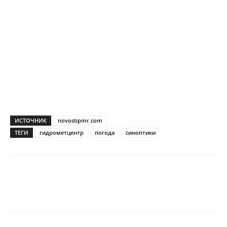
ИСТОЧНИК
novostipmr.com
ТЕГИ
гидрометцентр
погода
синоптики