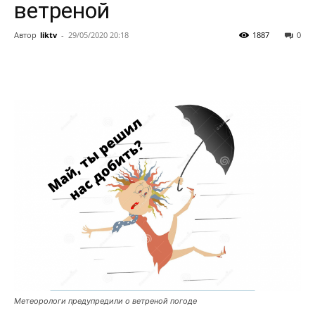
ветреной
Автор
liktv
-
29/05/2020 20:18
1887
0
Метеорологи предупредили о ветреной погоде